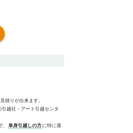
括見積りが出来ます。
の引越社・アート引越センタ
。
で、
単身引越しの方
に特に適